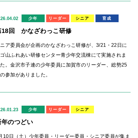
26.04.02
少年
リーダー
シニア
育成
第18回 かなざわっこ研修
ニア委員会が企画のかなざわっこ研修が、3/21・22日に
キゴ山ふれあい研修センター青少年交流棟にて実施されま
た。金沢市子連の少年委員に加賀市のリーダー、総勢25
名の参加がありました。
26.01.23
少年
リーダー
シニア
新年のつどい
月10日（土）少年委員・リーダー委員・シニア委員が集ま