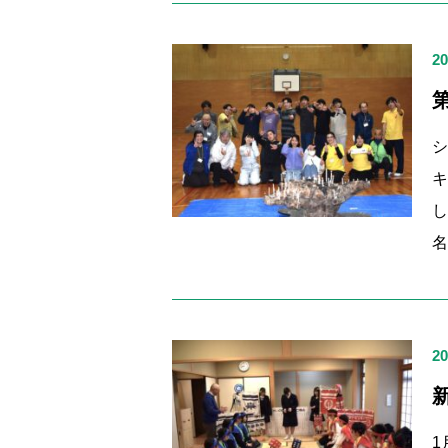
20
シ
し
20
1