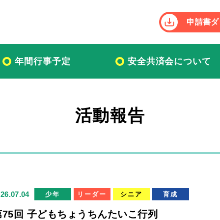
申請書ダ
年間行事予定
安全共済会について
活動報告
26.07.04
少年
リーダー
シニア
育成
第75回 子どもちょうちんたいこ行列