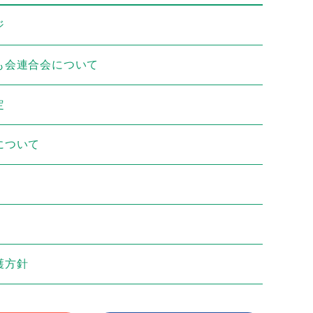
ジ
も会連合会について
定
について
護方針