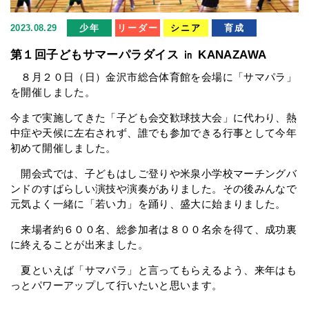
2023.08.29
少年
リーダー
シニア
育成
第１回子どもサマーパラダイス ㏌ KANAZAWA
８月２０日（日）金沢市総合体育館を会場に「サマパラ」
を開催しました。
今まで実施してきた「子ども会交歓球技大会」に代わり、熱
中症や天候に左右されず、誰でも参加できる行事として今年
初めて開催しました。
開会式では、子どもはしご登りや米泉小学校マーチングバ
ンドのすばらしい演技や演奏がありました。その後みんなで
元気よく一緒に「若い力」を踊り、盛大に始まりました。
来場者約６００名、総参加者は８００名余を得て、成功裏
に終えることが出来ました。
夏といえば「サマパラ」と言ってもらえるよう、来年はも
っとパワーアップして行いたいと思います。