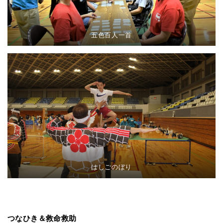
五色百人一首
はしごのぼり
つなひき＆救命救助